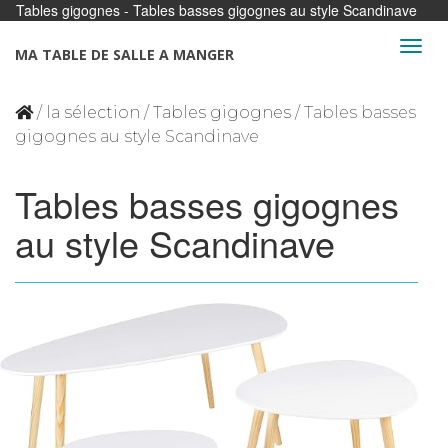
Tables gigognes - Tables basses gigognes au style Scandinave
Panneau de gestion des cookies
MA TABLE DE SALLE A MANGER
/
la sélection
/
Tables gigognes
/ Tables basses
gigognes au style Scandinave
Tables basses gigognes
au style Scandinave