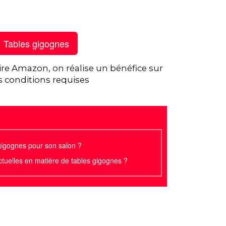
Tables gigognes
ire Amazon, on réalise un bénéfice sur
s conditions requises
gigognes pour son salon ?
ctuelles en matière de tables gigognes ?