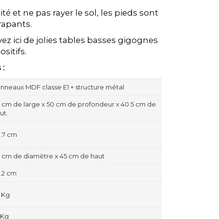
té et ne pas rayer le sol, les pieds sont
rapants.
ez ici de jolies tables basses gigognes
sitifs.
 :
nneaux MDF classe E1 + structure métal
 cm de large x 50 cm de profondeur x 40.5 cm de
ut.
.7 cm
 cm de diamètre x 45 cm de haut
.2 cm
 Kg
 Kg