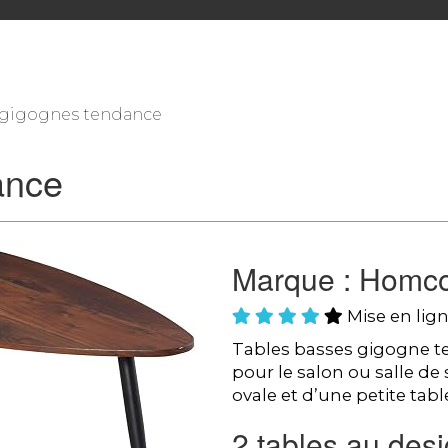
s gigognes tendance
ance
Marque : Homc
Mise en lign
Tables basses gigogne ten
pour le salon ou salle de 
ovale et d’une petite tabl
2 tables au des