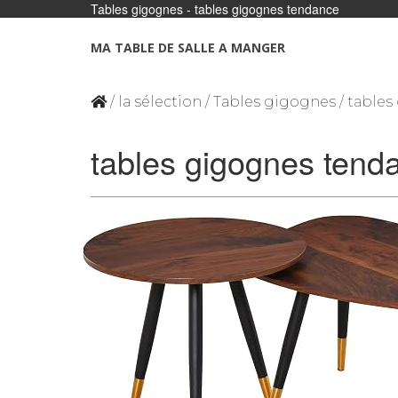
Tables gigognes - tables gigognes tendance
Panneau de gestion des cookies
MA TABLE DE SALLE A MANGER
/
la sélection
/
Tables gigognes
/ table
tables gigognes tend