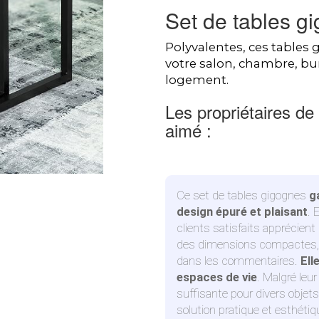
Set de tables g
Polyvalentes, ces tables 
votre salon, chambre, bu
logement.
Les propriétaires de
aimé :
Ce set de tables gigognes
g
design épuré et plaisant
. 
clients satisfaits apprécient
des dimensions compactes, 
dans les commentaires.
Ell
espaces de vie
. Malgré leur
suffisante pour divers objet
solution pratique et esthéti