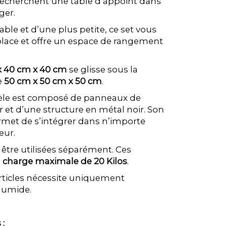
recherchent une table d’appoint dans
ger.
le et d’une plus petite, ce set vous
lace et offre un espace de rangement
x 40 cm x 40 cm
se glisse sous la
e
50 cm x 50 cm x 50 cm
.
èle est composé de panneaux de
r et d’une structure en métal noir. Son
rmet de s’intégrer dans n’importe
eur.
être utilisées séparément. Ces
e
charge maximale de 20 Kilos
.
 articles nécessite uniquement
 humide.
 :