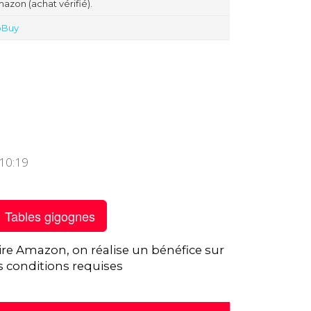
azon (achat vérifié).
oBuy
:10:19
Tables gigognes
ire Amazon, on réalise un bénéfice sur
s conditions requises