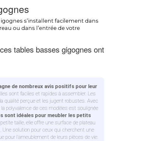
igognes
gigognes s’installent facilement dans
reau ou dans l’entrée de votre
 ces tables basses gigognes ont
agne de nombreux avis positifs pour leur
Elles sont faciles et rapides à assembler. Les
 la qualité perçue et les jugent robustes. Avec
la polyvalence de ces modèles est soulignée
es sont idéales pour meubler les petits
 petite taille, elle offre une surface de plateau
s. Une solution pour ceux qui cherchent une
que pour l’ameublement de leurs pièces de vie.