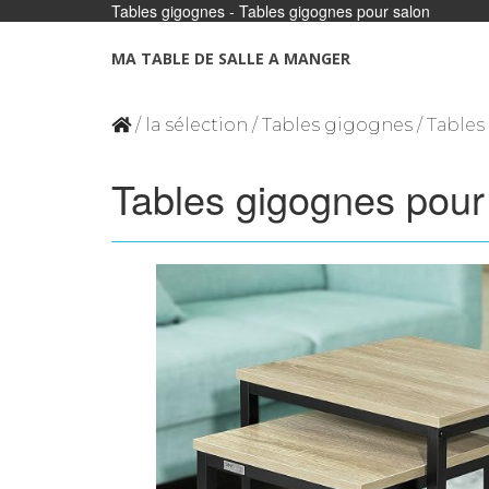
Tables gigognes - Tables gigognes pour salon
Panneau de gestion des cookies
MA TABLE DE SALLE A MANGER
/
la sélection
/
Tables gigognes
/ Table
Tables gigognes pour