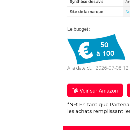
Synthèse des avis
Am
Site de la marque
S
Le budget :
A la date du : 2026-07-08 12
Voir sur Amazon
*NB: En tant que Partena
les achats remplissant le