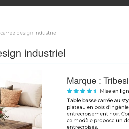
 carrée design industriel
sign industriel
Marque : Tribes
Mise en lign
Table basse carrée au styl
plateau en bois d'ingéni
entrecroisement noir. Co
ce modèle propose un d
entrecroisés.