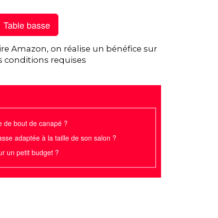
Table basse
ire Amazon, on réalise un bénéfice sur
s conditions requises
e de bout de canapé ?
sse adaptée à la taille de son salon ?
ur un petit budget ?