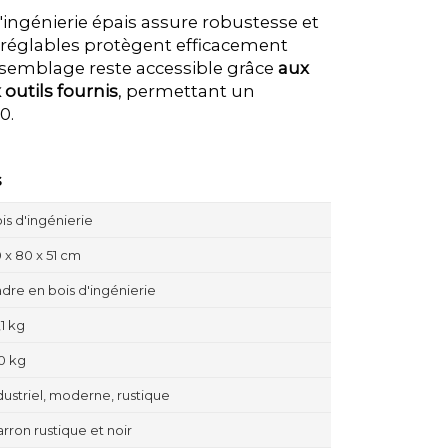
'ingénierie épais assure robustesse et
s réglables protègent efficacement
assemblage reste accessible grâce
aux
 outils fournis
, permettant un
0.
s
is d'ingénierie
 x 80 x 51 cm
dre en bois d'ingénierie
,1 kg
0 kg
dustriel, moderne, rustique
rron rustique et noir