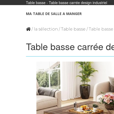
Table basse - Table basse carrée design industriel
Panneau de gestion des cookies
MA TABLE DE SALLE A MANGER
/
la sélection
/
Table basse
/ Table basse
Table basse carrée de