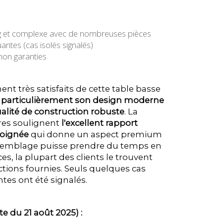
g et complexe avec de nombreuses pièces
ntes (cas isolés signalés)
 non garanties
nt très satisfaits de cette table basse
t particulièrement son design moderne
qualité de construction robuste
. La
res soulignent
l'excellent rapport
 soignée
qui donne un aspect premium
assemblage puisse prendre du temps en
s, la plupart des clients le trouvent
uctions fournies. Seuls quelques cas
tes ont été signalés.
te du 21 août 2025) :