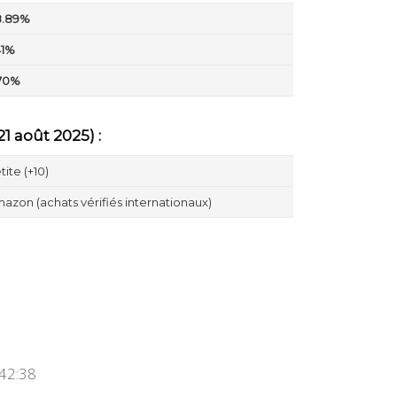
8.89%
41%
70%
1 août 2025) :
tite (+10)
azon (achats vérifiés internationaux)
:42:38