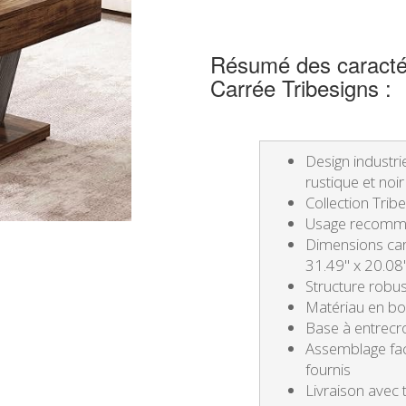
Résumé des caractér
Carrée Tribesigns :
Design industri
rustique et noir
Collection Trib
Usage recomma
Dimensions car
31.49" x 20.08
Structure robu
Matériau en boi
Base à entrec
Assemblage facil
fournis
Livraison avec 