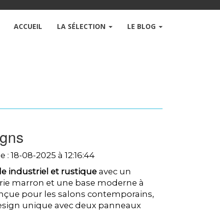
ACCUEIL
LA SÉLECTION
LE BLOG
igns
e : 18-08-2025 à 12:16:44
e industriel et rustique
avec un
erie marron et une base moderne à
nçue pour les salons contemporains,
esign unique avec deux panneaux